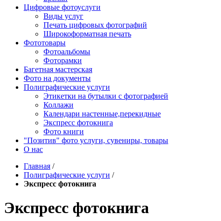
Цифровые фотоуслуги
Виды услуг
Печать цифровых фотографий
Широкоформатная печать
Фототовары
Фотоальбомы
Фоторамки
Багетная мастерская
Фото на документы
Полиграфические услуги
Этикетки на бутылки c фотографией
Коллажи
Календари настенные,перекидные
Экспресс фотокнига
Фото книги
"Позитив" фото услуги, сувениры, товары
О нас
Главная
/
Полиграфические услуги
/
Экспресс фотокнига
Экспресс фотокнига