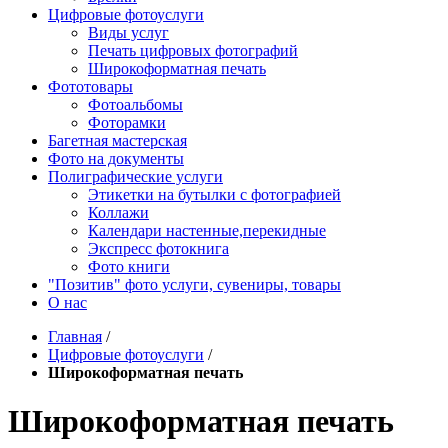
Цифровые фотоуслуги
Виды услуг
Печать цифровых фотографий
Широкоформатная печать
Фототовары
Фотоальбомы
Фоторамки
Багетная мастерская
Фото на документы
Полиграфические услуги
Этикетки на бутылки c фотографией
Коллажи
Календари настенные,перекидные
Экспресс фотокнига
Фото книги
"Позитив" фото услуги, сувениры, товары
О нас
Главная
/
Цифровые фотоуслуги
/
Широкоформатная печать
Широкоформатная печать