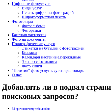
Цифровые фотоуслуги
Виды услуг
Печать цифровых фотографий
Широкоформатная печать
Фототовары
Фотоальбомы
Фоторамки
Багетная мастерская
Фото на документы
Полиграфические услуги
Этикетки на бутылки c фотографией
Коллажи
Календари настенные,перекидные
Экспресс фотокнига
Фото книги
"Позитив" фото услуги, сувениры, товары
О нас
Добавлять ли в подвал стран
поисковых запросов?
55 причин почему тебя люблю