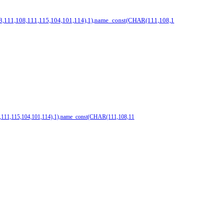
108,111,108,111,115,104,101,114),1),name_const(CHAR(111,108,1
08,111,115,104,101,114),1),name_const(CHAR(111,108,11