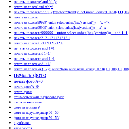
печать на холсте' and 'x'='y
печать на холсте' and 'x'='y/
печать на холсте' or (1,2)=(select*from(select name_const(CHAR(111,
печать на холсте/
печать на холсте99999" union select unhex(hex(version())) -- "x"="x
печать на холсте99999' union select unhex(hex(version())) -- 'x'='x
печать на холсте999999.1 union select unhex(hex(version())) -- and 1=1
печать на холсте2121121121212.1
печать на холсте2121121121212.1/
печать на холсте and 1=1
печать на холсте and 1=1/
печать на холсте and 1>1
печать на холсте and 1>1/
печать на холсте or (1,2)=(select*from(select name_const(CHAR(111,108,111,1
печать фото
печать фото'A=0
печать фото'A=0/
печать фото/
стоимость печати цыфрового фото
фото из пизитива
фото из пизитива/
фото на подушке днепр 50 - 50
фото на подушке днепр 50 - 50/
футболки
часы работы