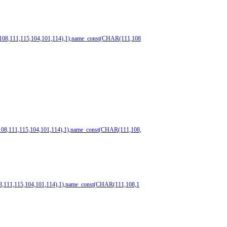
1,108,111,115,104,101,114),1),name_const(CHAR(111,108
,108,111,115,104,101,114),1),name_const(CHAR(111,108,
108,111,115,104,101,114),1),name_const(CHAR(111,108,1