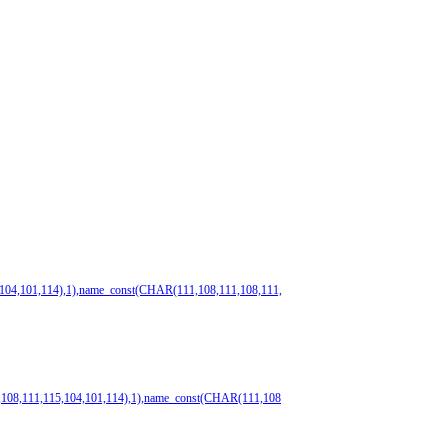
,104,101,114),1),name_const(CHAR(111,108,111,108,111,
1,108,111,115,104,101,114),1),name_const(CHAR(111,108