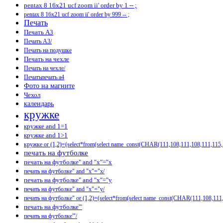
pentax 8 16x21 ucf zoom ii' order by 1 -- ;
pentax 8 16x21 ucf zoom ii' order by 999 -- ;
Печать
Печать А3
Печать А3/
Печать на подушке
Печать на чехле
Печать на чехле/
Печатьпечать а4
Фото на магните
Чехол
календарь
кружке
кружке and 1=1
кружке and 1>1
кружке or (1,2)=(select*from(select name_const(CHAR(111,108,111,108,111,115
печать на футболке
печать на футболке" and "x"="x
печать на футболке" and "x"="x/
печать на футболке" and "x"="y
печать на футболке" and "x"="y/
печать на футболке" or (1,2)=(select*from(select name_const(CHAR(111,108,11
печать на футболке'"
печать на футболке'"/