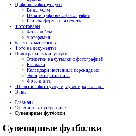
Цифровые фотоуслуги
Виды услуг
Печать цифровых фотографий
Широкоформатная печать
Фототовары
Фотоальбомы
Фоторамки
Багетная мастерская
Фото на документы
Полиграфические услуги
Этикетки на бутылки c фотографией
Коллажи
Календари настенные,перекидные
Экспресс фотокнига
Фото книги
"Позитив" фото услуги, сувениры, товары
О нас
Главная
/
Сувенирная продукция
/
Сувенирные футболки
Сувенирные футболки