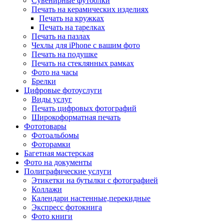
Сувенирные футболки
Печать на керамических изделиях
Печать на кружках
Печать на тарелках
Печать на пазлах
Чехлы для iPhone с вашим фото
Печать на подушке
Печать на стеклянных рамках
Фото на часы
Брелки
Цифровые фотоуслуги
Виды услуг
Печать цифровых фотографий
Широкоформатная печать
Фототовары
Фотоальбомы
Фоторамки
Багетная мастерская
Фото на документы
Полиграфические услуги
Этикетки на бутылки c фотографией
Коллажи
Календари настенные,перекидные
Экспресс фотокнига
Фото книги