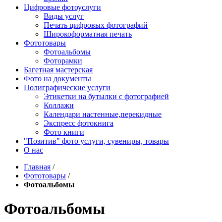
Цифровые фотоуслуги
Виды услуг
Печать цифровых фотографий
Широкоформатная печать
Фототовары
Фотоальбомы
Фоторамки
Багетная мастерская
Фото на документы
Полиграфические услуги
Этикетки на бутылки c фотографией
Коллажи
Календари настенные,перекидные
Экспресс фотокнига
Фото книги
"Позитив" фото услуги, сувениры, товары
О нас
Главная
/
Фототовары
/
Фотоальбомы
Фотоальбомы