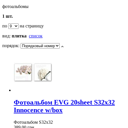
фотоальбомы
1 шт.
по
на страницу
вид:
плитка
список
порядок:
Фотоальбом EVG 20sheet S32x32
Innocence w/box
Фотоальбом S32x32
389,00 грн.