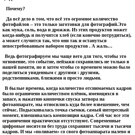
Почему?
Да всё дело в том, что всё это огромное количество
фотофайлов – это только заготовки для фотографий.Это
как мука, соль, вода и дрожжи. Из этих продуктов может
когда-нибудь и получится хлеб (если конечно потрудиться),
а может случится так, что они так и остануться
невостребованным набором продуктов . А жаль…
Ведь фотографируем мы чаще вего для того, чтобы это
мгновение, это событие, пейзажи сохранились не только в
нашей памяти, но и затем чтобы со временем можно было
поделиться увиденным с другими : друзями,
родственниками, близкими и просто людьми.
В былые времена, когда количество отснимаемых кадров
было ограничено количеством плёнок, имеющихся в
запасе, к нажатию кнопочки спуска затвора на
фотоаппарате, мы относились куда более взвешеннее, чем
сейчас. Подыскивалась точка съемки, самый интересный
момент, взвешивалась композиция кадра. Сей час все эти
ограничения практически отсутствуют. Современные
цифровые носители без труда сохраняют тысячи и тысячи
кадров. И мы «поливаем» со свого фотоаппарата налево и