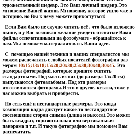
художественный шедевр. Это Ваш личный шедевр.Это
мгновение Вашей жизни. Мгновение, которое ушло уже в
историю, но Вы к нему можете прикостуться!
Если Вам было не скучно читать всё , что было изложено
выше, и у Вас возникло желание увидеть отснятые Вами
файлы отпечатанными на фотобумаге - обращайтесь к
нам.Мы поможем материализовать Ваши идеи.
С помощью нашей техники и наших специалистов мы
можем распечатать с любых носителей фотографии раз
мером
10х15;13х18;15х20;20х30;25х38;30х40;30х45
. Это
размеры фотографий, которые принято считать
стандартными. Под часть из них (до размера 15х20 см)
выпускаются фотоальбомы. Под эти размеры
изготовляются фоторамы.И это и другое, кстати, тоже у
нас можно выбрать и приобрести.
Но есть ещё и нестандартные размеры. Это когда
композиция кадра диктует какое-то нестандартное
соотношение сторон снимка (длина и высота).Это может
быть квадрат, горизонтальная или вертикальная
панорама и т.п. И такую фотографию мы поможем Вам
распечатать.