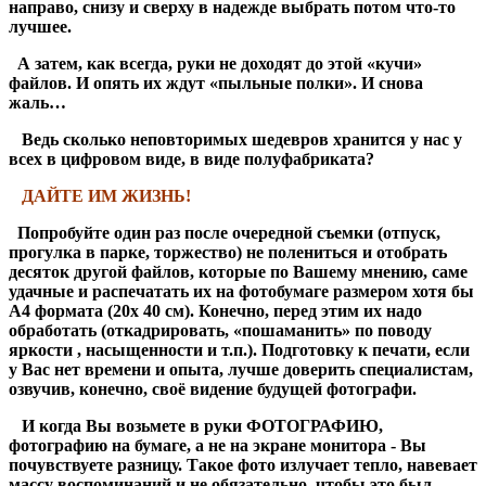
направо, снизу и сверху в надежде выбрать потом что-то
лучшее.
А затем, как всегда, руки не доходят до этой «кучи»
файлов. И опять их ждут «пыльные полки». И снова
жаль…
Ведь сколько неповторимых шедевров хранится у нас у
всех в цифровом виде, в виде полуфабриката?
ДАЙТЕ ИМ ЖИЗНЬ!
Попробуйте один раз после очередной съемки (отпуск,
прогулка в парке, торжество) не полениться и отобрать
десяток другой файлов, которые по Вашему мнению, саме
удачные и распечатать их на фотобумаге размером хотя бы
А4 формата (20х 40 см). Конечно, перед этим их надо
обработать (откадрировать, «пошаманить» по поводу
яркости , насыщенности и т.п.). Подготовку к печати, если
у Вас нет времени и опыта, лучше доверить специалистам,
озвучив, конечно, своё видение будущей фотографи.
И когда Вы возьмете в руки ФОТОГРАФИЮ,
фотографию на бумаге, а не на экране монитора - Вы
почувствуете разницу. Такое фото излучает тепло, навевает
массу воспоминаний и не обязательно, чтобы это был