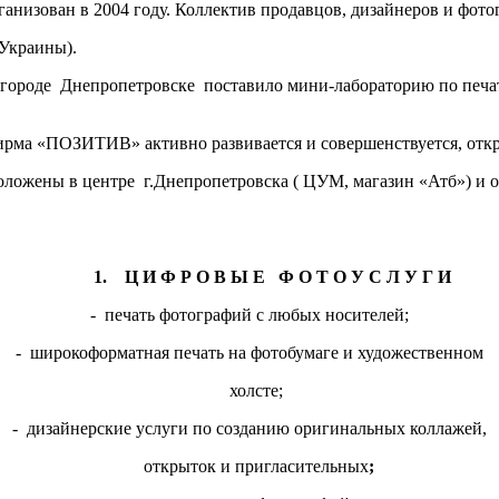
ганизован в 2004 году. Коллектив продавцов, дизайнеров и фото
Украины).
 городе Днепропетровске поставило мини-лабораторию по печат
рма «ПОЗИТИВ» активно развивается и совершенствуется, откр
оложены в центре г.Днепропетровска ( ЦУМ, магазин «Атб») и о
1.
Ц И Ф Р О В Ы Е Ф О Т О У С Л У Г И
- печать фотографий с любых носителей;
- широкоформатная печать на фотобумаге и художественном
холсте;
- дизайнерские услуги по созданию оригинальных коллажей,
открыток и пригласительных
;