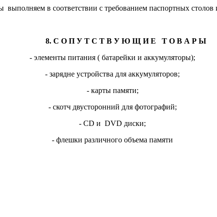
 выполняем в соответствии с требованием паспортных столов 
8. С О П У Т С Т В У Ю Щ И Е Т О В А Р Ы
- элементы питания ( батарейки и аккумуляторы);
- зарядне устройства для аккумуляторов;
- карты памяти;
- скотч двусторонний для фотографий;
- CD и DVD диски;
- флешки различного объема памяти