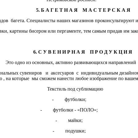
5. Б А Г Е Т Н А Я М А С Т Е Р С К А Я
идов багета. Специалисты наших магазинов проконсультируют 
ки, картины бисером или пергаменте, тем самым придав им зак
6. С У В Е Н И Р Н А Я П Р О Д У К Ц И Я
Это одно из основных, активно развивающихся направлений
игинальных сувениров и аксесуаров с индивидуальным дизайном
 , на которые мы сможем нанести любое изображение по ваше
Текстиль под сублимацию
- футболки;
- футболки - «ПОЛО»;
- майки;
- подушки;