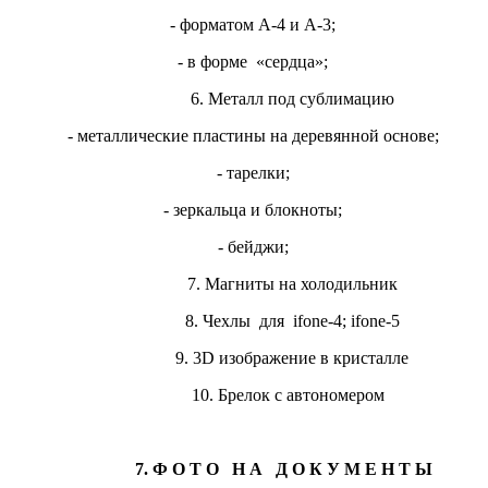
- форматом А-4 и А-3;
- в форме «сердца»;
6. Металл под сублимацию
- металлические пластины на деревянной основе;
- тарелки;
- зеркальца и блокноты;
- бейджи;
7. Магниты на холодильник
8. Чехлы для ifone-4; ifone-5
9. 3D изображение в кристалле
10. Брелок с автономером
7. Ф О Т О Н А Д О К У М Е Н Т Ы