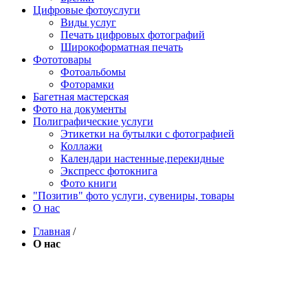
Цифровые фотоуслуги
Виды услуг
Печать цифровых фотографий
Широкоформатная печать
Фототовары
Фотоальбомы
Фоторамки
Багетная мастерская
Фото на документы
Полиграфические услуги
Этикетки на бутылки c фотографией
Коллажи
Календари настенные,перекидные
Экспресс фотокнига
Фото книги
"Позитив" фото услуги, сувениры, товары
О нас
Главная
/
О нас