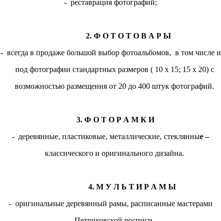
-
реставрация фотографий;
2. Ф О Т О Т О В А Р Ы
-
всегда в продаже большой выбор фотоальбомов, в том числе и
под фотографии стандартных размеров ( 10 х 15; 15 х 20) с
возможностью размещения от 20 до 400 штук фотографий.
3. Ф О Т О Р А М К И
- деревянные, пластиковые, металлические, стеклянны
е –
классического и оригинального дизайна.
4. М У Л Ь Т И Р А М Ы
- оригинальные деревянный рамы, расписанные мастерами
Петриковской росписи.